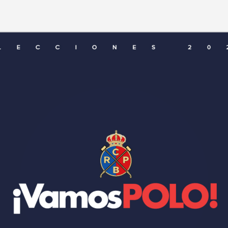
to
vamos@vamospolo.es
os
polo.es