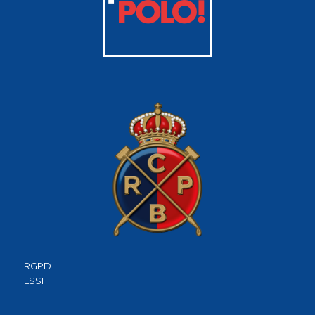
RGPD
LSSI