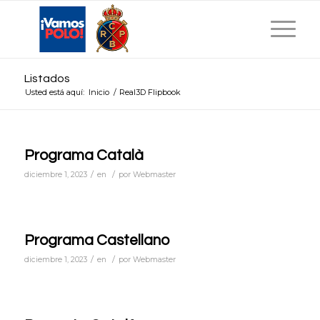
Listados
Usted está aquí:
Inicio
/
Real3D Flipbook
Programa Català
/
/
diciembre 1, 2023
en
por
Webmaster
Programa Castellano
/
/
diciembre 1, 2023
en
por
Webmaster