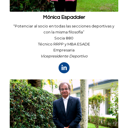
Ricardo Balasch: Vocal Responsable de
Pádel
Mónica Espadaler
Kike Baixas: Vocal Responsable de Hockey
“Potenciar al socio en todas las secciones deportivas y
Francisco Colomer: Vocal Responsable de
con la misma filosofía”
Hípica
Socia 880
Anna Claret: Vocal Responsable de Fitness –
Técnico RRPP y MBA ESADE
Empresaria
Sport Center
Vicepresidente Deportivo
Jose Pujol: Vocal Responsable Social
Ariadna Belver: Vocal Responsable
Comunicación y Patrocinio