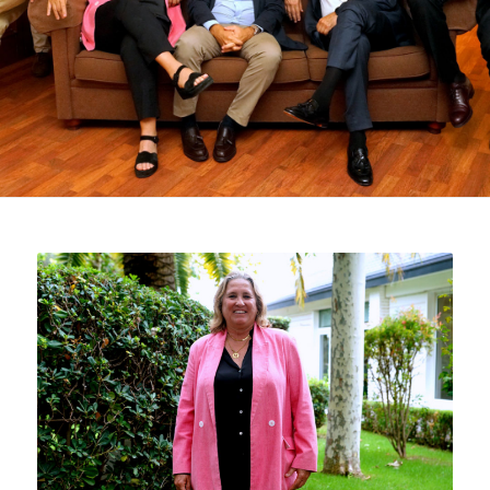
mejora que nos hemos propuesto. Todo ello
bajo un criterio estricto de prudencia y rigor,
situando al socio y a sus familias en el eje
principal de todas nuestras actuaciones.
COMITÉ EJECUTIVO
Javier Moreno Meyerhoff: Presidente
Monica Espadaler : Vicepresidente Deportivo
Pere Viñolas: Vicepresidente Económico
Sergio Palou Loverdos: Tesorero
José Luis de Prada: Contador
Antonio Llamas: Secretario
Aitana Méndez Vilaplana: Vicesecretario y
Responsable Casa Club
Ana Sitjar: Vocal Responsable de Tenis